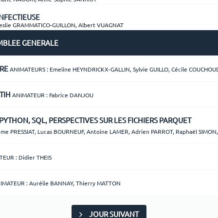
INFECTIEUSE
eslie GRAMMATICO-GUILLON, Albert VUAGNAT
EMBLEE GENERALE
ERE
ANIMATEURS : Emeline HEYNDRICKX-GALLIN, Sylvie GUILLO, Cécile COUCHOU
ATIH
ANIMATEUR : Fabrice DANJOU
, PYTHON, SQL, PERSPECTIVES SUR LES FICHIERS PARQUET
ume PRESSIAT, Lucas BOURNEUF, Antoine LAMER, Adrien PARROT, Raphaël SIMON,
EUR : Didier THEIS
IMATEUR : Aurélie BANNAY, Thierry MATTON
JOUR SUIVANT