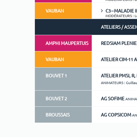
VAUBAN
C3 – MALADIE 
MODÉRATEURS : L
ATELIERS / ASS
AMPHI MAUPERTUIS
REDSIAM PLENI
VAUBAN
ATELIER CIM-11 
BOUVET 1
ATELIER PMSI, R
ANIMATEURS : Guilla
BOUVET 2
AG SOFIME
ANIMAT
BROUSSAIS
AG COPSICOM
AN