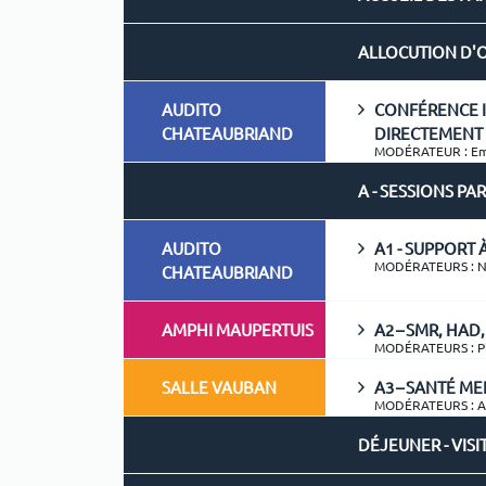
ALLOCUTION D'
AUDITO
CONFÉRENCE I
CHATEAUBRIAND
DIRECTEMENT 
MODÉRATEUR : Em
A - SESSIONS PA
AUDITO
A1 - SUPPORT 
MODÉRATEURS : Nic
CHATEAUBRIAND
AMPHI MAUPERTUIS
A2 – SMR, HA
MODÉRATEURS : Pi
SALLE VAUBAN
A3 – SANTÉ ME
MODÉRATEURS : A
DÉJEUNER - VISI