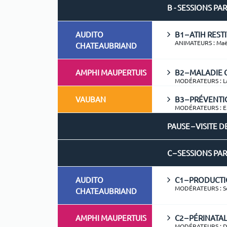
B - SESSIONS PA
AUDITO
B1 – ATIH RES
ANIMATEURS : Maël
CHATEAUBRIAND
AMPHI MAUPERTUIS
B2 – MALADIE
MODÉRATEURS : L
VAUBAN
B3 – PRÉVENT
MODÉRATEURS : E
PAUSE – VISITE 
C – SESSIONS PA
AUDITO
C1 – PRODUCT
MODÉRATEURS : So
CHATEAUBRIAND
AMPHI MAUPERTUIS
C2 – PÉRINATA
MODÉRATEURS : D