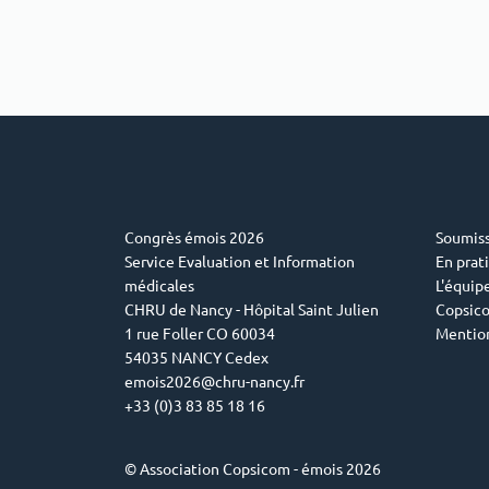
Congrès émois 2026
Soumiss
Service Evaluation et Information
En prat
médicales
L'équip
CHRU de Nancy - Hôpital Saint Julien
Copsic
1 rue Foller CO 60034
Mention
54035 NANCY Cedex
emois2026@chru-nancy.fr
+33 (0)3 83 85 18 16
© Association Copsicom - émois 2026