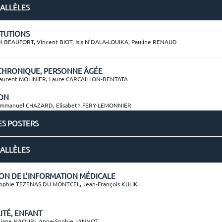
RALLÈLES
TITUTIONS
 BEAUFORT, Vincent BIOT, Isis N’DALA-LOUIKA, Pauline RENAUD
 CHRONIQUE, PERSONNE ÂGÉE
aurent MOLINIER, Laure CARCAILLON-BENTATA
ION
mmanuel CHAZARD, Elisabeth FERY-LEMONNIER
DES POSTERS
RALLÈLES
ION DE L’INFORMATION MÉDICALE
phie TEZENAS DU MONTCEL, Jean-François KULIK
LITÉ, ENFANT
iane NAOURI, Anne-Sophie JANNOT