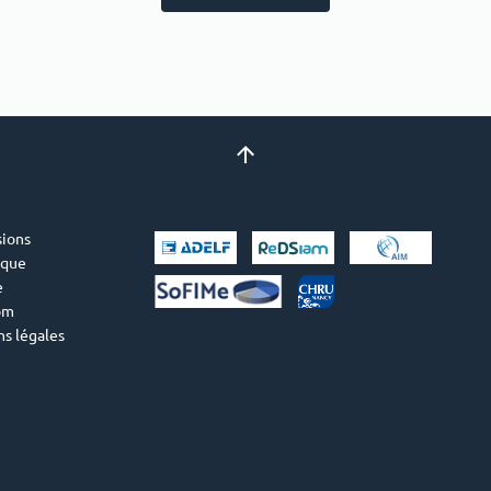
ions
ique
e
om
s légales